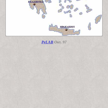
PeLAB
Οκτ. 97